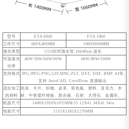
型号
ETA 6040
ETA 1060
工作尺寸
600X400MM
1000X600MM
激光类型
CO2
封闭激光管
,10640nm
波长
可选激光
40W/50W/60W/80W
60W/80W/100W
功率
支持格式
JPG,JPEG,PNG,GIF,MNG,PLT, DXT, DXF, BMP, AI
等
,
支持
AutoCAD, CorelDraw
直接输出
.
适合加工
纸张、卡片、织物、皮革、双色板、塑料、亚克力、木
的材料
材、中密度纤维板、胶合板、石材、大理石、金属
等。
机器尺寸
1400X1050X
1055MM/55.12X41.34X41.54in
包装尺寸
1515X1185X1270MM