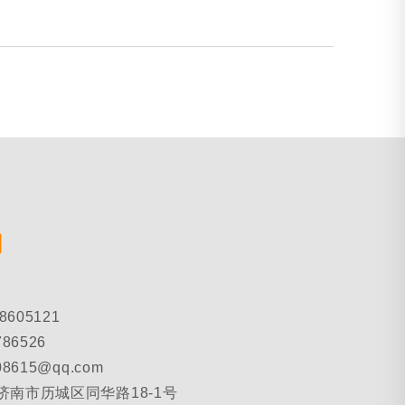
们
88605121
786526
08615@qq.com
省济南市历城区同华路18-1号