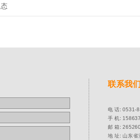
动态
联系我
电 话: 0531-
手 机: 15863
邮 箱:
26526
地 址: 山东